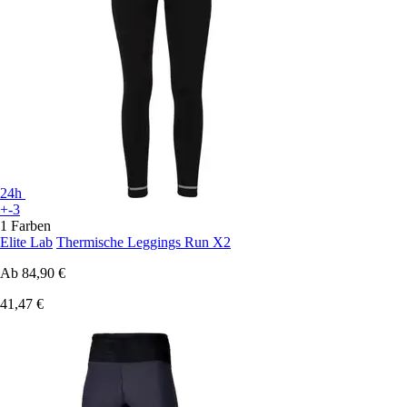
24h
+-3
1 Farben
Elite Lab
Thermische Leggings Run X2
Ab
84,90 €
41,47 €