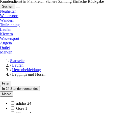
Kundendienst in Frankreich
Sichere Zahlung
Einfache Rückgabe
Suchen
Neuheiten
Wintersport
Wandern
Trailrunning
Laufen
Klettern
Wassersport
Angeln
Outlet
Marken
Startseite
/
Laufen
/
Herrenbekleidung
/
Leggings und Hosen
Filter
In 24 Stunden versendet
Marke
adidas
24
Gore
1