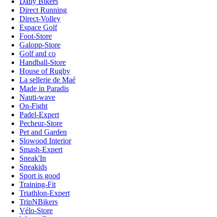
Daily Bikers
Direct Running
Direct-Volley
Espace Golf
Foot-Store
Galopp-Store
Golf and co
Handball-Store
House of Rugby
La sellerie de Maé
Made in Paradis
Nauti-wave
On-Fight
Padel-Expert
Pecheur-Store
Pet and Garden
Slowood Interior
Smash-Expert
Sneak'In
Sneakids
Sport is good
Training-Fit
Triathlon-Expert
TripNBikers
Vélo-Store