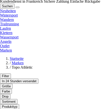
Kundendienst in Frankreich
Sichere Zahlung
Einfache Rückgabe
Suchen
Neuheiten
Wintersport
Wandern
Trailrunning
Laufen
Klettern
Wassersport
Angeln
Outlet
Marken
Startseite
/
Marken
/
Topo Athletic
Filter
In 24 Stunden versendet
Größe
Farbe
Drop
Sortiment
Produkttyp