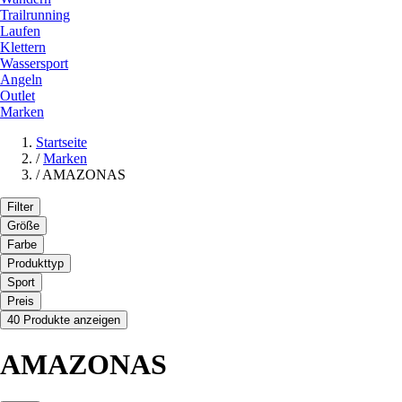
Trailrunning
Laufen
Klettern
Wassersport
Angeln
Outlet
Marken
Startseite
/
Marken
/
AMAZONAS
Filter
Größe
Farbe
Produkttyp
Sport
Preis
40 Produkte anzeigen
AMAZONAS