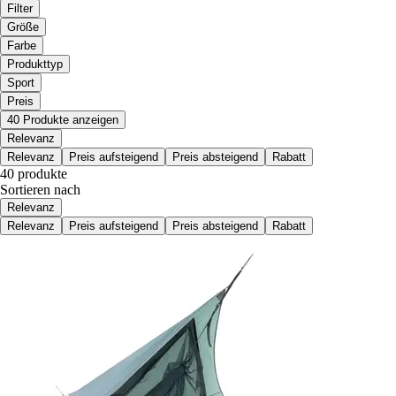
Filter
Größe
Farbe
Produkttyp
Sport
Preis
40 Produkte anzeigen
Relevanz
Relevanz
Preis aufsteigend
Preis absteigend
Rabatt
40 produkte
Sortieren nach
Relevanz
Relevanz
Preis aufsteigend
Preis absteigend
Rabatt