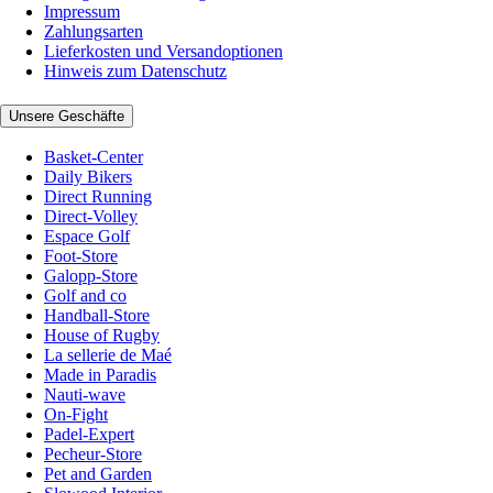
Impressum
Zahlungsarten
Lieferkosten und Versandoptionen
Hinweis zum Datenschutz
Unsere Geschäfte
Basket-Center
Daily Bikers
Direct Running
Direct-Volley
Espace Golf
Foot-Store
Galopp-Store
Golf and co
Handball-Store
House of Rugby
La sellerie de Maé
Made in Paradis
Nauti-wave
On-Fight
Padel-Expert
Pecheur-Store
Pet and Garden