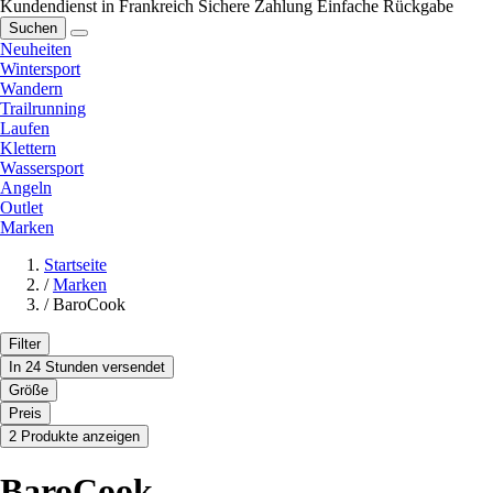
Kundendienst in Frankreich
Sichere Zahlung
Einfache Rückgabe
Suchen
Neuheiten
Wintersport
Wandern
Trailrunning
Laufen
Klettern
Wassersport
Angeln
Outlet
Marken
Startseite
/
Marken
/
BaroCook
Filter
In 24 Stunden versendet
Größe
Preis
2 Produkte anzeigen
BaroCook