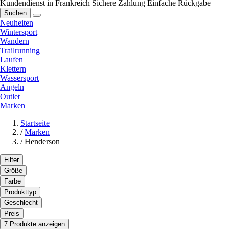
Kundendienst in Frankreich
Sichere Zahlung
Einfache Rückgabe
Suchen
Neuheiten
Wintersport
Wandern
Trailrunning
Laufen
Klettern
Wassersport
Angeln
Outlet
Marken
Startseite
/
Marken
/
Henderson
Filter
Größe
Farbe
Produkttyp
Geschlecht
Preis
7 Produkte anzeigen