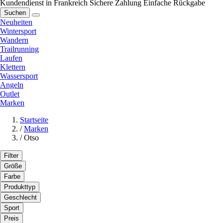
Kundendienst in Frankreich
Sichere Zahlung
Einfache Rückgabe
Suchen
Neuheiten
Wintersport
Wandern
Trailrunning
Laufen
Klettern
Wassersport
Angeln
Outlet
Marken
Startseite
/
Marken
/
Otso
Filter
Größe
Farbe
Produkttyp
Geschlecht
Sport
Preis