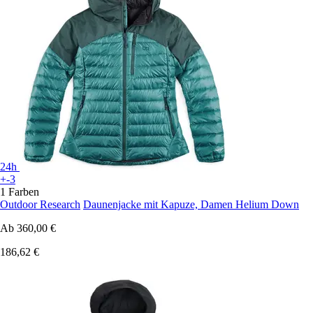
24h
+-3
1 Farben
Outdoor Research
Daunenjacke mit Kapuze, Damen Helium Down
Ab
360,00 €
186,62 €