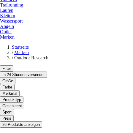
Trailrunning
Laufen
Klettern
Wassersport
Angeln
Outlet
Marken
Startseite
/
Marken
/
Outdoor Research
Filter
In 24 Stunden versendet
Größe
Farbe
Merkmal
Produkttyp
Geschlecht
Sport
Preis
26 Produkte anzeigen