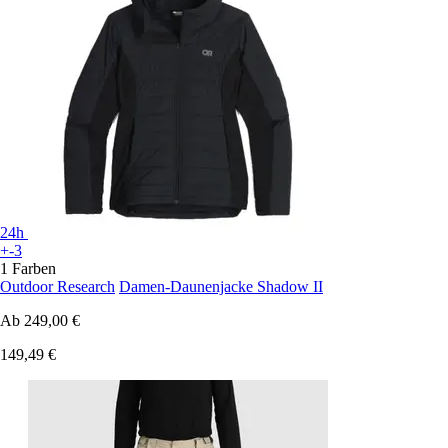
24h
+-3
1 Farben
Outdoor Research
Damen-Daunenjacke Shadow II
Ab
249,00 €
149,49 €