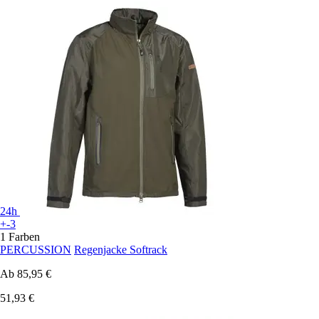
24h
+-3
1 Farben
PERCUSSION
Regenjacke Softrack
Ab
85,95 €
51,93 €