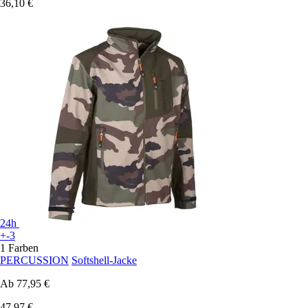
36,10 €
24h
+-3
1 Farben
PERCUSSION
Softshell-Jacke
Ab
77,95 €
47,97 €