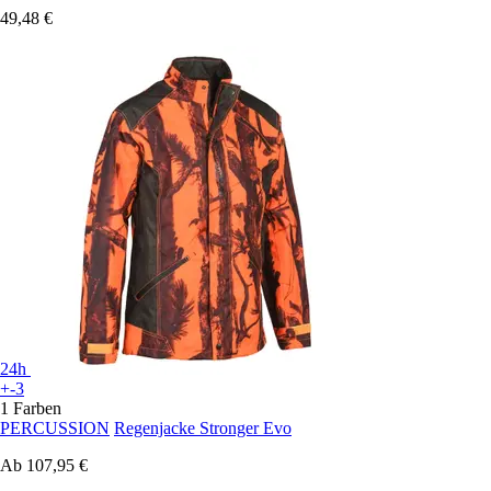
49,48 €
24h
+-3
1 Farben
PERCUSSION
Regenjacke Stronger Evo
Ab
107,95 €