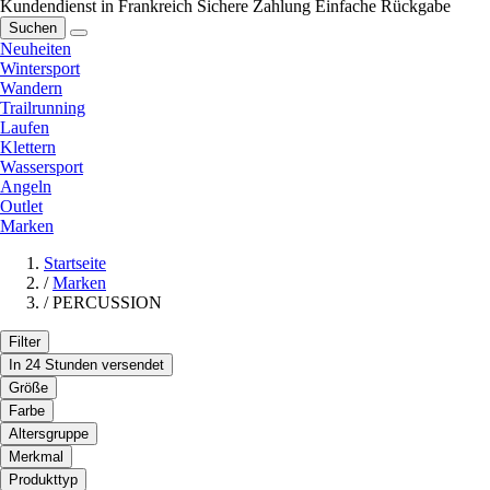
Kundendienst in Frankreich
Sichere Zahlung
Einfache Rückgabe
Suchen
Neuheiten
Wintersport
Wandern
Trailrunning
Laufen
Klettern
Wassersport
Angeln
Outlet
Marken
Startseite
/
Marken
/
PERCUSSION
Filter
In 24 Stunden versendet
Größe
Farbe
Altersgruppe
Merkmal
Produkttyp