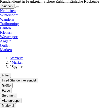
Kundendienst in Frankreich
Sichere Zahlung
Einfache Rückgabe
Suchen
Neuheiten
Wintersport
Wandern
Trailrunning
Laufen
Klettern
Wassersport
Angeln
Outlet
Marken
Startseite
/
Marken
/
Spyder
Filter
In 24 Stunden versendet
Größe
Farbe
Sortiment
Altersgruppe
Merkmal