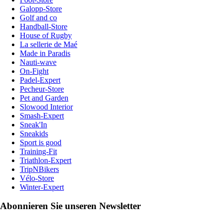
Galopp-Store
Golf and co
Handball-Store
House of Rugby
La sellerie de Maé
Made in Paradis
Nauti-wave
On-Fight
Padel-Expert
Pecheur-Store
Pet and Garden
Slowood Interior
Smash-Expert
Sneak'In
Sneakids
Sport is good
Training-Fit
Triathlon-Expert
TripNBikers
Vélo-Store
Winter-Expert
Abonnieren Sie unseren Newsletter