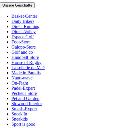
Unsere Geschäfte
Basket-Center
Daily Bikers
Direct Running
Direct-Volley
Espace Golf
Foot-Store
Galopp-Store
Golf and co
Handball-Store
House of Rugby
La sellerie de Maé
Made in Paradis
Nauti-wave
On-Fight
Padel-Expert
Pecheur-Store
Pet and Garden
Slowood Interior
Smash-Expert
Sneak'In
Sneakids
Sport is good