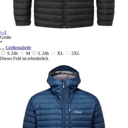
+-1
Größe
*
Größentabelle
S
24h
M
L
24h
XL
2XL
Dieses Feld ist erforderlich