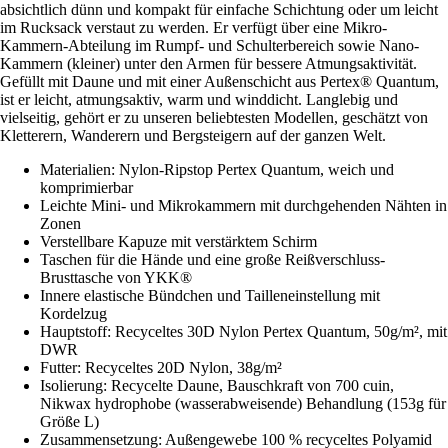
absichtlich dünn und kompakt für einfache Schichtung oder um leicht
im Rucksack verstaut zu werden. Er verfügt über eine Mikro-
Kammern-Abteilung im Rumpf- und Schulterbereich sowie Nano-
Kammern (kleiner) unter den Armen für bessere Atmungsaktivität.
Gefüllt mit Daune und mit einer Außenschicht aus Pertex® Quantum,
ist er leicht, atmungsaktiv, warm und winddicht. Langlebig und
vielseitig, gehört er zu unseren beliebtesten Modellen, geschätzt von
Kletterern, Wanderern und Bergsteigern auf der ganzen Welt.
Materialien: Nylon-Ripstop Pertex Quantum, weich und
komprimierbar
Leichte Mini- und Mikrokammern mit durchgehenden Nähten in
Zonen
Verstellbare Kapuze mit verstärktem Schirm
Taschen für die Hände und eine große Reißverschluss-
Brusttasche von YKK®
Innere elastische Bündchen und Tailleneinstellung mit
Kordelzug
Hauptstoff: Recyceltes 30D Nylon Pertex Quantum, 50g/m², mit
DWR
Futter: Recyceltes 20D Nylon, 38g/m²
Isolierung: Recycelte Daune, Bauschkraft von 700 cuin,
Nikwax hydrophobe (wasserabweisende) Behandlung (153g für
Größe L)
Zusammensetzung: Außengewebe 100 % recyceltes Polyamid