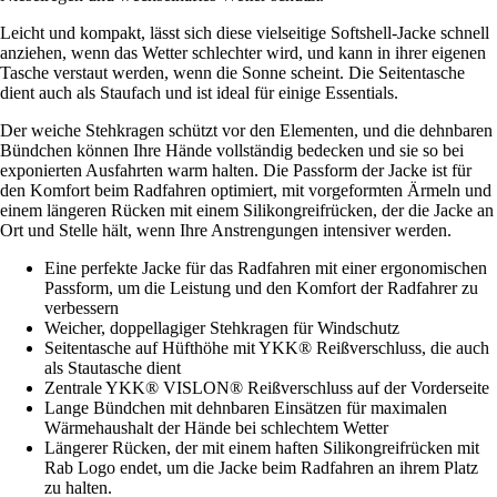
Leicht und kompakt, lässt sich diese vielseitige Softshell-Jacke schnell
anziehen, wenn das Wetter schlechter wird, und kann in ihrer eigenen
Tasche verstaut werden, wenn die Sonne scheint. Die Seitentasche
dient auch als Staufach und ist ideal für einige Essentials.
Der weiche Stehkragen schützt vor den Elementen, und die dehnbaren
Bündchen können Ihre Hände vollständig bedecken und sie so bei
exponierten Ausfahrten warm halten. Die Passform der Jacke ist für
den Komfort beim Radfahren optimiert, mit vorgeformten Ärmeln und
einem längeren Rücken mit einem Silikongreifrücken, der die Jacke an
Ort und Stelle hält, wenn Ihre Anstrengungen intensiver werden.
Eine perfekte Jacke für das Radfahren mit einer ergonomischen
Passform, um die Leistung und den Komfort der Radfahrer zu
verbessern
Weicher, doppellagiger Stehkragen für Windschutz
Seitentasche auf Hüfthöhe mit YKK® Reißverschluss, die auch
als Stautasche dient
Zentrale YKK® VISLON® Reißverschluss auf der Vorderseite
Lange Bündchen mit dehnbaren Einsätzen für maximalen
Wärmehaushalt der Hände bei schlechtem Wetter
Längerer Rücken, der mit einem haften Silikongreifrücken mit
Rab Logo endet, um die Jacke beim Radfahren an ihrem Platz
zu halten.