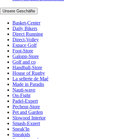
Unsere Geschäfte
Basket-Center
Daily Bikers
Direct Running
Direct-Volley
Espace Golf
Foot-Store
Galopp-Store
Golf and co
Handball-Store
House of Rugby
La sellerie de Maé
Made in Paradis
Nauti-wave
On-Fight
Padel-Expert
Pecheur-Store
Pet and Garden
Slowood Interior
Smash-Expert
Sneak'In
Sneakids