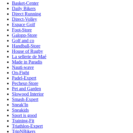
Basket-Center
Daily Bikers
Direct Running
Direct-Volley
Espace Golf
Foot-Store
Galopp-Store
Golf and co
Handball-Store
House of Rugby
La sellerie de Maé
Made in Paradis
Nauti-wave
On-Fight
Padel-Expert
Pecheur-Store
Pet and Garden
Slowood Interior
Smash-Expert
Sneak'In
Sneakids
Sport is good
Training-Fit
Triathlon-Expert
TripNBikers