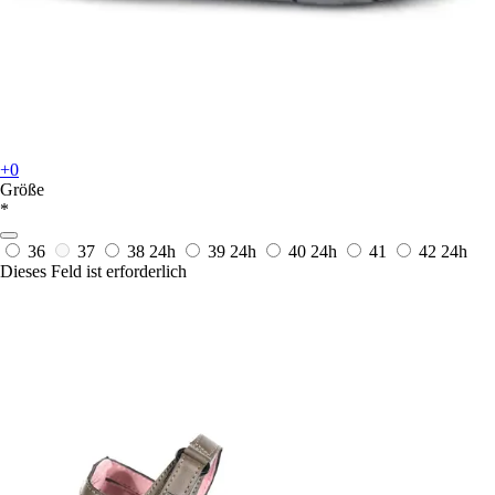
+0
Größe
*
36
37
38
24h
39
24h
40
24h
41
42
24h
Dieses Feld ist erforderlich