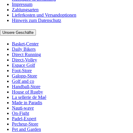
Impressum
Zahlungsarten
Lieferkosten und Versandoptionen
Hinweis zum Datenschutz
Unsere Geschäfte
Basket-Center
Daily Bikers
Direct Running
Direct-Volley
Espace Golf
Foot-Store
Galopp-Store
Golf and co
Handball-Store
House of Rugby
La sellerie de Maé
Made in Paradis
Nauti-wave
On-Fight
Padel-Expert
Pecheur-Store
Pet and Garden