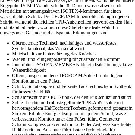
Entwickelt für optimale Zuverlässigkeit im Freien, kombinieren unsere
Edgepoint IV Mid Wanderschuhe für Damen wasserabweisende
Materialien mit atmungsaktiven ISOTEX-Membranen für einen
wasserdichten Schutz. Die TECFOAM-Innensohlen dämpfen jeden
Schritt, während die leichten TPR-Außensohlen hervorragenden Halt
und Stabilität bieten, wodurch diese Stiefel die ideale Wahl für
unwegsames Gelände und entspannte Erkundungen sind.
Obermaterial: Technisch nachhaltiges und wasserfestes
Synthetikmaterial, das Wasser abweist
Mittelschaft zur Unterstützung des Knöchels
Waden- und Zungenpolsterung für zusätzlichen Komfort
Innenfutter: ISOTEX-MEMBRAN bietet ideale atmungsaktive
Wasserdichtigkeit
Offene, ausgeschnittene TECFOAM-Sohle für überlegenen
Komfort unter den Füßen
Schutz: Schutzkappe und Fersenteil aus technischem Synthetik
für bessere Stabilität
Schlammschutz aus PU-Nubuk, der den Fuß schützt und stützt
Sohle: Leichte und robuste geformte TPR-Außensohle mit
hervorragendem HaltTecfoam:Tecfoam geformt und gestanzt in
Socken. Erhöhte Energieabsorption mit jedem Schritt, was zu
verbessertem Komfort unter den Füßen führt. Geringerer
Schaumkompressionsverlust im Laufe der Zeit, was zu erhöhter
Haltbarkeit und Ausdauer führt.Isotex:Technologie für