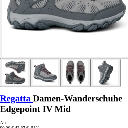
Regatta
Damen-Wanderschuhe
Edgepoint IV Mid
Ab
90,00 €
43,87 €
-51%