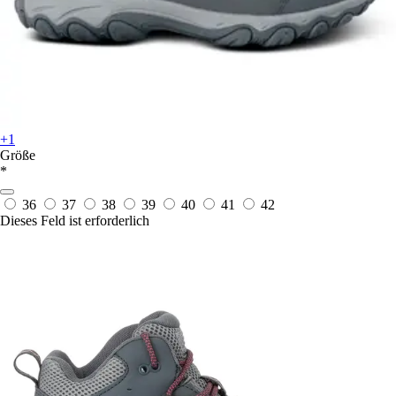
+1
Größe
*
36
37
38
39
40
41
42
Dieses Feld ist erforderlich