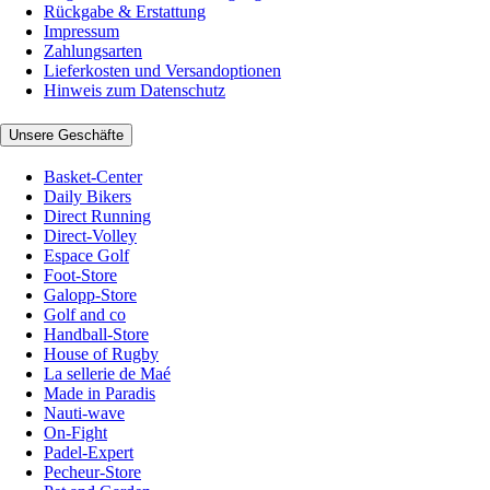
Rückgabe & Erstattung
Impressum
Zahlungsarten
Lieferkosten und Versandoptionen
Hinweis zum Datenschutz
Unsere Geschäfte
Basket-Center
Daily Bikers
Direct Running
Direct-Volley
Espace Golf
Foot-Store
Galopp-Store
Golf and co
Handball-Store
House of Rugby
La sellerie de Maé
Made in Paradis
Nauti-wave
On-Fight
Padel-Expert
Pecheur-Store