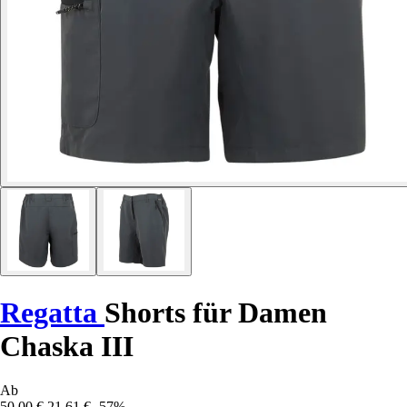
Regatta
Shorts für Damen
Chaska III
Ab
50,00 €
21,61 €
-57%