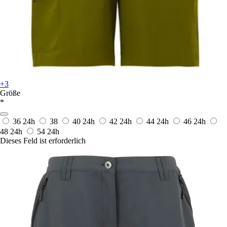
+3
Größe
*
36
24h
38
40
24h
42
24h
44
24h
46
24h
48
24h
54
24h
Dieses Feld ist erforderlich