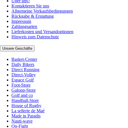
Über uns?
Kontaktieren Sie uns
Allgemeine Verkaufsbedingungen
Rückgabe & Erstattung
Impressum
Zahlungsarten
Lieferkosten und Versandoptionen
Hinweis zum Datenschutz
Unsere Geschäfte
Basket-Center
Daily Bikers
Direct Running
Direct-Volley
Espace Golf
Foot-Store
Galopp-Store
Golf and co
Handball-Store
House of Rugby
La sellerie de Maé
Made in Paradis
Nauti-wave
On-Fight