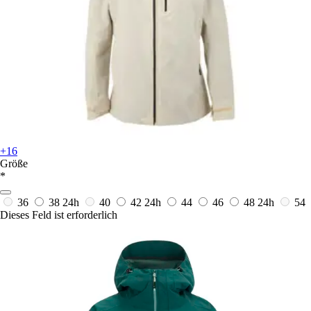
+16
Größe
*
36
38
24h
40
42
24h
44
46
48
24h
54
Dieses Feld ist erforderlich