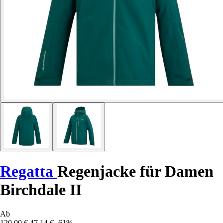
Regatta
Regenjacke für Damen
Birchdale II
Ab
120,00 €
47,14 €
-61%