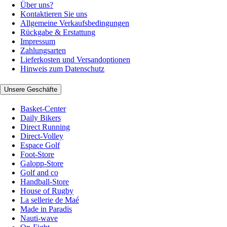
Über uns?
Kontaktieren Sie uns
Allgemeine Verkaufsbedingungen
Rückgabe & Erstattung
Impressum
Zahlungsarten
Lieferkosten und Versandoptionen
Hinweis zum Datenschutz
Unsere Geschäfte
Basket-Center
Daily Bikers
Direct Running
Direct-Volley
Espace Golf
Foot-Store
Galopp-Store
Golf and co
Handball-Store
House of Rugby
La sellerie de Maé
Made in Paradis
Nauti-wave