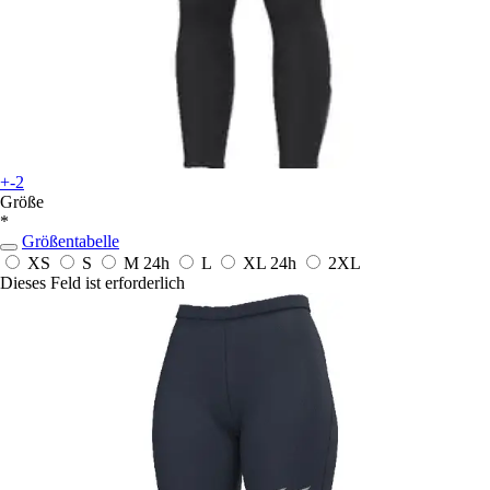
+-2
Größe
*
Größentabelle
XS
S
M
24h
L
XL
24h
2XL
Dieses Feld ist erforderlich