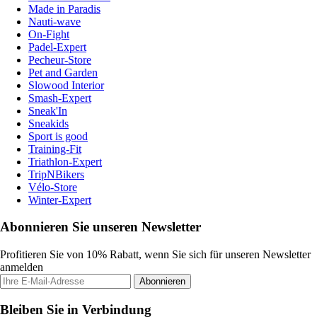
Made in Paradis
Nauti-wave
On-Fight
Padel-Expert
Pecheur-Store
Pet and Garden
Slowood Interior
Smash-Expert
Sneak'In
Sneakids
Sport is good
Training-Fit
Triathlon-Expert
TripNBikers
Vélo-Store
Winter-Expert
Abonnieren Sie unseren Newsletter
Profitieren Sie von 10% Rabatt, wenn Sie sich für unseren Newsletter
anmelden
Abonnieren
Bleiben Sie in Verbindung