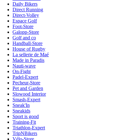
Daily Bikers
Direct Running
Direct-Volley
Espace Golf
Foot-Store
Galopp-Store
Golf and co
Handball-Store
House of Rugby
La sellerie de Maé
Made in Paradis
Nauti-wave
On-Fight
Padel-Expert
Pecheur-Store
Pet and Garden
Slowood Interior
Smash-Expert
Sneak'In
Sneakids
Sport is good
Training-Fit
Triathlon-Expert
TripNBikers
Vélo-Store