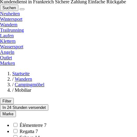
Kundendienst in Frankreich
Sichere Zahlung
Einfache Rückgabe
Suchen
Neuheiten
Wintersport
Wandern
Trailrunning
Laufen
Klettern
Wassersport
Angeln
Outlet
Marken
Startseite
/
Wandern
/
Campingmöbel
/
Mobiliar
Filter
In 24 Stunden versendet
Marke
Élémenterre
7
Regatta
7