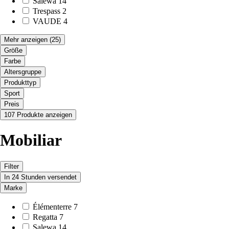
Salewa
14
Trespass
2
VAUDE
4
Mehr anzeigen
(25)
Größe
Farbe
Altersgruppe
Produkttyp
Sport
Preis
107 Produkte anzeigen
Mobiliar
Filter
In 24 Stunden versendet
Marke
Élémenterre
7
Regatta
7
Salewa
14