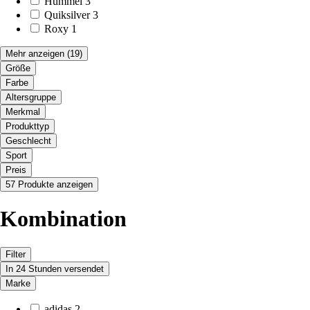
Hummel
3
Quiksilver
3
Roxy
1
Mehr anzeigen
(19)
Größe
Farbe
Altersgruppe
Merkmal
Produkttyp
Geschlecht
Sport
Preis
57 Produkte anzeigen
Kombination
Filter
In 24 Stunden versendet
Marke
adidas
2