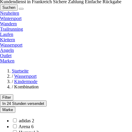
Kundendienst in Frankreich
Sichere Zahlung
Einfache Rückgabe
Suchen
Neuheiten
Wintersport
Wandern
Trailrunning
Laufen
Klettern
Wassersport
Angeln
Outlet
Marken
Startseite
/
Wassersport
/
Kindermode
/
Kombination
Filter
In 24 Stunden versendet
Marke
adidas
2
Arena
6