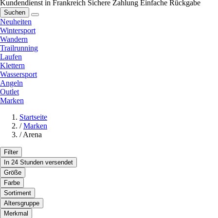
Kundendienst in Frankreich
Sichere Zahlung
Einfache Rückgabe
Suchen
Neuheiten
Wintersport
Wandern
Trailrunning
Laufen
Klettern
Wassersport
Angeln
Outlet
Marken
Startseite
/
Marken
/
Arena
Filter
In 24 Stunden versendet
Größe
Farbe
Sortiment
Altersgruppe
Merkmal