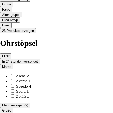
Größe
Farbe
Altersgruppe
Produkttyp
Preis
23 Produkte anzeigen
Ohrstöpsel
Filter
In 24 Stunden versendet
Marke
Arena
2
Avento
1
Speedo
4
Sporti
1
Zoggs
3
Mehr anzeigen
(9)
Größe