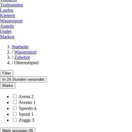
Trailrunning
Laufen
Klettern
Wassersport
Angeln
Outlet
Marken
Startseite
/
Wassersport
/
Zubehör
/
Ohrenstöpsel
Filter
In 24 Stunden versendet
Marke
Arena
2
Avento
1
Speedo
4
Sporti
1
Zoggs
3
Mehr anzeigen
(9)