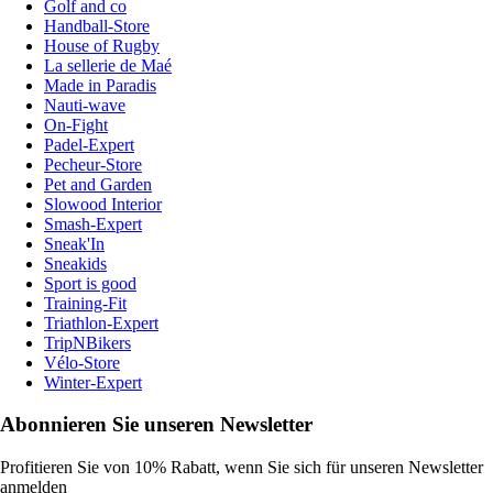
Golf and co
Handball-Store
House of Rugby
La sellerie de Maé
Made in Paradis
Nauti-wave
On-Fight
Padel-Expert
Pecheur-Store
Pet and Garden
Slowood Interior
Smash-Expert
Sneak'In
Sneakids
Sport is good
Training-Fit
Triathlon-Expert
TripNBikers
Vélo-Store
Winter-Expert
Abonnieren Sie unseren Newsletter
Profitieren Sie von 10% Rabatt, wenn Sie sich für unseren Newsletter
anmelden