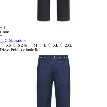
+-1
Größe
*
Größentabelle
XS
S
24h
M
L
XL
2XL
Dieses Feld ist erforderlich