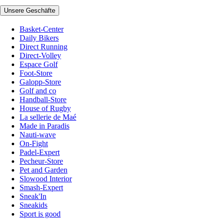
Unsere Geschäfte
Basket-Center
Daily Bikers
Direct Running
Direct-Volley
Espace Golf
Foot-Store
Galopp-Store
Golf and co
Handball-Store
House of Rugby
La sellerie de Maé
Made in Paradis
Nauti-wave
On-Fight
Padel-Expert
Pecheur-Store
Pet and Garden
Slowood Interior
Smash-Expert
Sneak'In
Sneakids
Sport is good