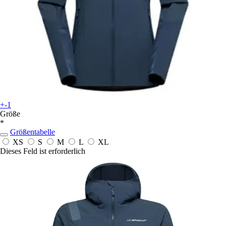
+-1
Größe
*
Größentabelle
XS
S
M
L
XL
Dieses Feld ist erforderlich