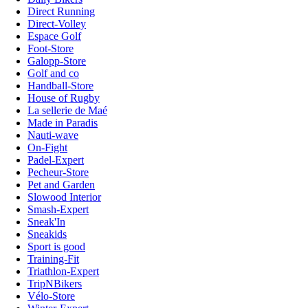
Direct Running
Direct-Volley
Espace Golf
Foot-Store
Galopp-Store
Golf and co
Handball-Store
House of Rugby
La sellerie de Maé
Made in Paradis
Nauti-wave
On-Fight
Padel-Expert
Pecheur-Store
Pet and Garden
Slowood Interior
Smash-Expert
Sneak'In
Sneakids
Sport is good
Training-Fit
Triathlon-Expert
TripNBikers
Vélo-Store