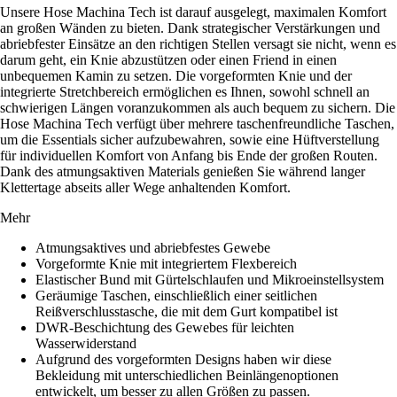
Unsere Hose Machina Tech ist darauf ausgelegt, maximalen Komfort
an großen Wänden zu bieten. Dank strategischer Verstärkungen und
abriebfester Einsätze an den richtigen Stellen versagt sie nicht, wenn es
darum geht, ein Knie abzustützen oder einen Friend in einen
unbequemen Kamin zu setzen. Die vorgeformten Knie und der
integrierte Stretchbereich ermöglichen es Ihnen, sowohl schnell an
schwierigen Längen voranzukommen als auch bequem zu sichern. Die
Hose Machina Tech verfügt über mehrere taschenfreundliche Taschen,
um die Essentials sicher aufzubewahren, sowie eine Hüftverstellung
für individuellen Komfort von Anfang bis Ende der großen Routen.
Dank des atmungsaktiven Materials genießen Sie während langer
Klettertage abseits aller Wege anhaltenden Komfort.
Mehr
Atmungsaktives und abriebfestes Gewebe
Vorgeformte Knie mit integriertem Flexbereich
Elastischer Bund mit Gürtelschlaufen und Mikroeinstellsystem
Geräumige Taschen, einschließlich einer seitlichen
Reißverschlusstasche, die mit dem Gurt kompatibel ist
DWR-Beschichtung des Gewebes für leichten
Wasserwiderstand
Aufgrund des vorgeformten Designs haben wir diese
Bekleidung mit unterschiedlichen Beinlängenoptionen
entwickelt, um besser zu allen Größen zu passen.