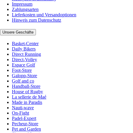
Impressum
Zahlungsarten
Lieferkosten und Versandoptionen
Hinweis zum Datenschutz
Unsere Geschäfte
Basket-Center
Daily Bikers
Direct Running
Direct-Volley
Espace Golf
Foot-Store
Galopp-Store
Golf and co
Handball-Store
House of Rugby
La sellerie de Maé
Made in Paradis
Nauti-wave
On-Fight
Padel-Expert
Pecheur-Store
Pet and Garden