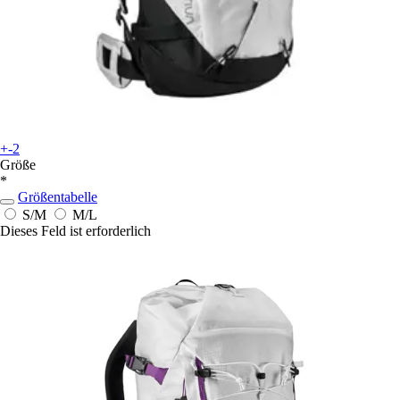
+-2
Größe
*
Größentabelle
S/M
M/L
Dieses Feld ist erforderlich