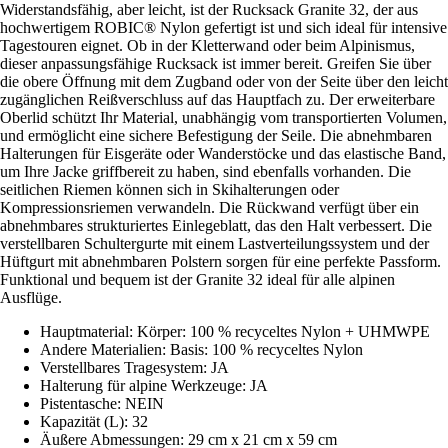
Widerstandsfähig, aber leicht, ist der Rucksack Granite 32, der aus
hochwertigem ROBIC® Nylon gefertigt ist und sich ideal für intensive
Tagestouren eignet. Ob in der Kletterwand oder beim Alpinismus,
dieser anpassungsfähige Rucksack ist immer bereit. Greifen Sie über
die obere Öffnung mit dem Zugband oder von der Seite über den leicht
zugänglichen Reißverschluss auf das Hauptfach zu. Der erweiterbare
Oberlid schützt Ihr Material, unabhängig vom transportierten Volumen,
und ermöglicht eine sichere Befestigung der Seile. Die abnehmbaren
Halterungen für Eisgeräte oder Wanderstöcke und das elastische Band,
um Ihre Jacke griffbereit zu haben, sind ebenfalls vorhanden. Die
seitlichen Riemen können sich in Skihalterungen oder
Kompressionsriemen verwandeln. Die Rückwand verfügt über ein
abnehmbares strukturiertes Einlegeblatt, das den Halt verbessert. Die
verstellbaren Schultergurte mit einem Lastverteilungssystem und der
Hüftgurt mit abnehmbaren Polstern sorgen für eine perfekte Passform.
Funktional und bequem ist der Granite 32 ideal für alle alpinen
Ausflüge.
Hauptmaterial: Körper: 100 % recyceltes Nylon + UHMWPE
Andere Materialien: Basis: 100 % recyceltes Nylon
Verstellbares Tragesystem: JA
Halterung für alpine Werkzeuge: JA
Pistentasche: NEIN
Kapazität (L): 32
Äußere Abmessungen: 29 cm x 21 cm x 59 cm