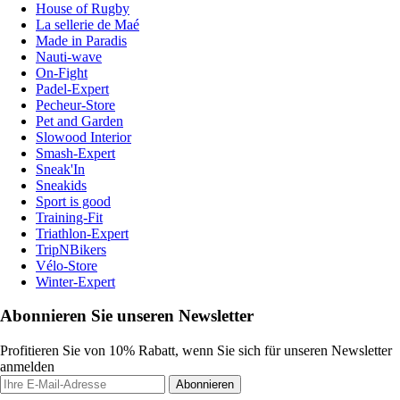
House of Rugby
La sellerie de Maé
Made in Paradis
Nauti-wave
On-Fight
Padel-Expert
Pecheur-Store
Pet and Garden
Slowood Interior
Smash-Expert
Sneak'In
Sneakids
Sport is good
Training-Fit
Triathlon-Expert
TripNBikers
Vélo-Store
Winter-Expert
Abonnieren Sie unseren Newsletter
Profitieren Sie von 10% Rabatt, wenn Sie sich für unseren Newsletter
anmelden
Abonnieren