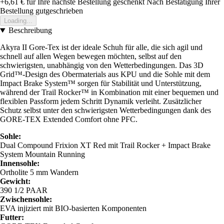
+6,61 €
für Ihre nächste Bestellung geschenkt
Nach Bestätigung Ihrer
Bestellung gutgeschrieben
Loading...
Beschreibung
Akyra II Gore-Tex ist der ideale Schuh für alle, die sich agil und
schnell auf allen Wegen bewegen möchten, selbst auf den
schwierigsten, unabhängig von den Wetterbedingungen. Das 3D
Grid™-Design des Obermaterials aus KPU und die Sohle mit dem
Impact Brake System™ sorgen für Stabilität und Unterstützung,
während der Trail Rocker™ in Kombination mit einer bequemen und
flexiblen Passform jedem Schritt Dynamik verleiht. Zusätzlicher
Schutz selbst unter den schwierigsten Wetterbedingungen dank des
GORE-TEX Extended Comfort ohne PFC.
Sohle:
Dual Compound Frixion XT Red mit Trail Rocker + Impact Brake
System Mountain Running
Innensohle:
Ortholite 5 mm Wandern
Gewicht:
390 1/2 PAAR
Zwischensohle:
EVA injiziert mit BIO-basierten Komponenten
Futter: