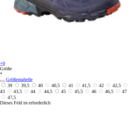
+0
Größe
*
Größentabelle
39
39,5
40
40,5
41
41,5
42
42,5
43
43,5
44
44,5
45
45,5
46
46,5
47
47,5
Dieses Feld ist erforderlich