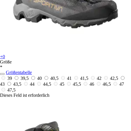
+0
Größe
*
Größentabelle
39
39,5
40
40,5
41
41,5
42
42,5
43
43,5
44
44,5
45
45,5
46
46,5
47
47,5
Dieses Feld ist erforderlich