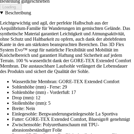
Bestellung gutgeschrieben
Loading...
Beschreibung
Leichtgewichtig und agil, der perfekte Halbschuh aus der
Aequilibrium-Familie für Wanderungen im gemischten Gelände. Das
synthetische Material garantiert Leichtigkeit und Atmungsaktivität,
ohne Schutz und Haltbarkeit zu opfern, auch dank der abriebfesten
Kante in den am stärksten beanspruchten Bereichen. Das 3D Flex
System Evo™ sorgt für natürliche Flexibilität und Mobilität im
Knöchelbereich und garantiert Haftung und Sicherheit auf jedem
Terrain. 100 % wasserdicht dank der GORE-TEX Extended Comfort
Membran. Die austauschbare Laufsohle verlängert die Lebensdauer
des Produkts und sichert die Qualität der Sohle.
Wasserdichte Membran: GORE-TEX Extended Comfort
Sohlenhöhe (mm) - Ferse: 29
Sohlenhöhe (mm) - Vorderfuß: 17
Drop (mm): 12
Stollenhöhe (mm): 5
Breite: Nein
Einlegesohle: Bergwanderungseinlegesohle La Sportiva
Futter: GORE-TEX Extended Comfort, Bluesign® genehmigt
Zwischensohle: Polyurethanschaum mit TPU-
abrasionsbeständiger Folie