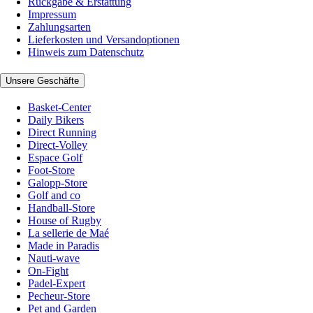
Rückgabe & Erstattung
Impressum
Zahlungsarten
Lieferkosten und Versandoptionen
Hinweis zum Datenschutz
Unsere Geschäfte
Basket-Center
Daily Bikers
Direct Running
Direct-Volley
Espace Golf
Foot-Store
Galopp-Store
Golf and co
Handball-Store
House of Rugby
La sellerie de Maé
Made in Paradis
Nauti-wave
On-Fight
Padel-Expert
Pecheur-Store
Pet and Garden