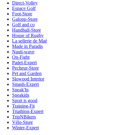
Direct-Volley
Espace Golf
Foot-Store
Galopp-Store
Golf and co
Handball-Store
House of Rugby
La sellerie de Maé
Made in Paradis
Nauti-wave
On-Fight
Padel-Expert
Pecheur-Store
Pet and Garden
Slowood Interior
Smash-Expert
Sneak'In
Sneakids
Sport is good
Training-Fit
Triathlon-Expert
TripNBikers
Vélo-Store
Winter-Expert