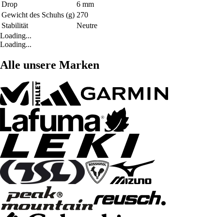
Drop
6 mm
Gewicht des Schuhs (g)
270
Stabilität
Neutre
Loading...
Loading...
Alle unsere Marken