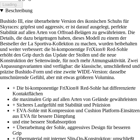
Loading...
Beschreibung
Bushido III, eine überarbeitete Version des ikonischen Schuhs für
Skyraces: gripfest und aggressiv, er ist darauf ausgelegt, perfekte
Stabilität auf allen Arten von Offroad-Belägen zu gewährleisten. Die
Details, die dazu beigetragen haben, dieses Modell zu einem der
Bestseller der La Sportiva-Kollektion zu machen, wurden beibehalten
und weiter verbessert: die bi-komponentige FriXion® Red-Sohle
erhöht den Grip durch das Update der Stollen und die neue
Konstruktion der Seitenwände, für noch mehr Atmungsaktivität. Zwei
Anpassungsvarianten sind verfügbar: die klassische, umschließend und
präzise Bushido-Form und eine zweite WIDE-Version: dasselbe
umschnürende Gefühl, aber mit etwas größeren Volumina.
+ Die bi-komponentige FriXion® Red-Sohle hat differenzierte
Kontaktflächen
die maximalen Grip auf allen Arten von Gelände gewährleisten
+ Sicheres Laufgefühl mit Stabilität und Präzision
+ EVA-Sohle mit Kompression und Cushion Platform-Einsätzen
aus EVA für bessere Dämpfung
und eine bessere Stoßabsorption
+ Überarbeitung der Sohle, aggressives Design für besseren
Grip
+ Obermaterial mit interner Slip-On-Konstruktion: umschließt