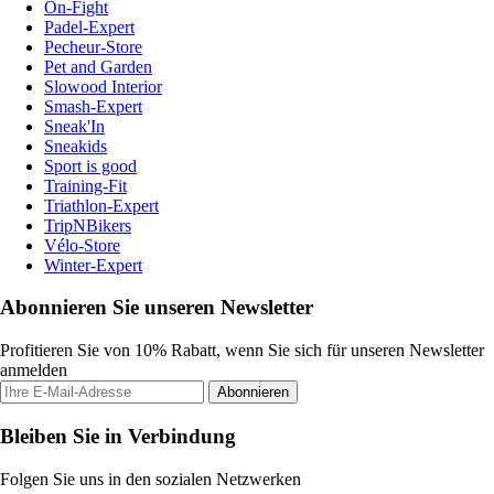
On-Fight
Padel-Expert
Pecheur-Store
Pet and Garden
Slowood Interior
Smash-Expert
Sneak'In
Sneakids
Sport is good
Training-Fit
Triathlon-Expert
TripNBikers
Vélo-Store
Winter-Expert
Abonnieren Sie unseren Newsletter
Profitieren Sie von 10% Rabatt, wenn Sie sich für unseren Newsletter
anmelden
Abonnieren
Bleiben Sie in Verbindung
Folgen Sie uns in den sozialen Netzwerken