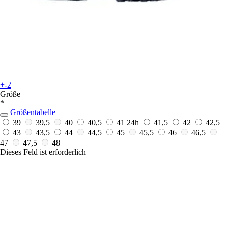
+-2
Größe
*
Größentabelle
39
39,5
40
40,5
41
24h
41,5
42
42,5
43
43,5
44
44,5
45
45,5
46
46,5
47
47,5
48
Dieses Feld ist erforderlich