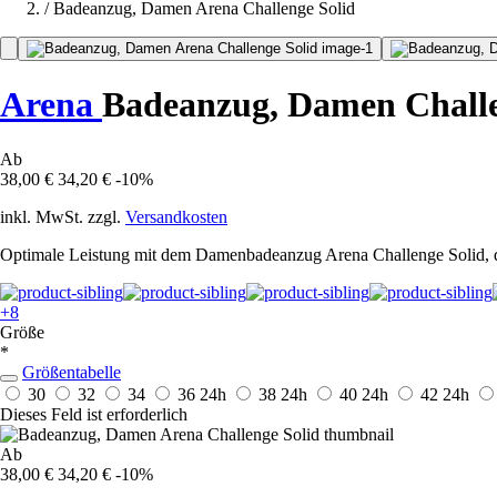
/
Badeanzug, Damen Arena Challenge Solid
Arena
Badeanzug, Damen Challe
Ab
38,00 €
34,20 €
-10%
inkl. MwSt. zzgl.
Versandkosten
Optimale Leistung mit dem Damenbadeanzug Arena Challenge Solid, de
+8
Größe
*
Größentabelle
30
32
34
36
24h
38
24h
40
24h
42
24h
Dieses Feld ist erforderlich
Ab
38,00 €
34,20 €
-10%