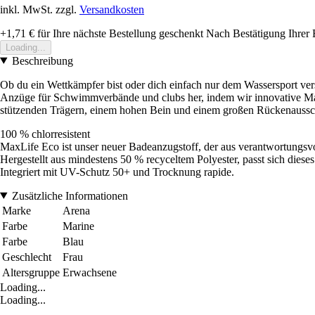
inkl. MwSt. zzgl.
Versandkosten
+1,71 €
für Ihre nächste Bestellung geschenkt
Nach Bestätigung Ihrer 
Loading...
Beschreibung
Ob du ein Wettkämpfer bist oder dich einfach nur dem Wassersport vers
Anzüge für Schwimmverbände und clubs her, indem wir innovative Mat
stützenden Trägern, einem hohen Bein und einem großen Rückenaussch
100 % chlorresistent
MaxLife Eco ist unser neuer Badeanzugstoff, der aus verantwortungsv
Hergestellt aus mindestens 50 % recyceltem Polyester, passt sich dieses
Integriert mit UV-Schutz 50+ und Trocknung rapide.
Zusätzliche Informationen
Marke
Arena
Farbe
Marine
Farbe
Blau
Geschlecht
Frau
Altersgruppe
Erwachsene
Loading...
Loading...