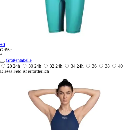
+0
Größe
*
Größentabelle
28
24h
30
24h
32
24h
34
24h
36
38
40
Dieses Feld ist erforderlich