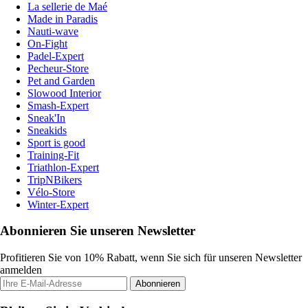
La sellerie de Maé
Made in Paradis
Nauti-wave
On-Fight
Padel-Expert
Pecheur-Store
Pet and Garden
Slowood Interior
Smash-Expert
Sneak'In
Sneakids
Sport is good
Training-Fit
Triathlon-Expert
TripNBikers
Vélo-Store
Winter-Expert
Abonnieren Sie unseren Newsletter
Profitieren Sie von 10% Rabatt, wenn Sie sich für unseren Newsletter
anmelden
Abonnieren