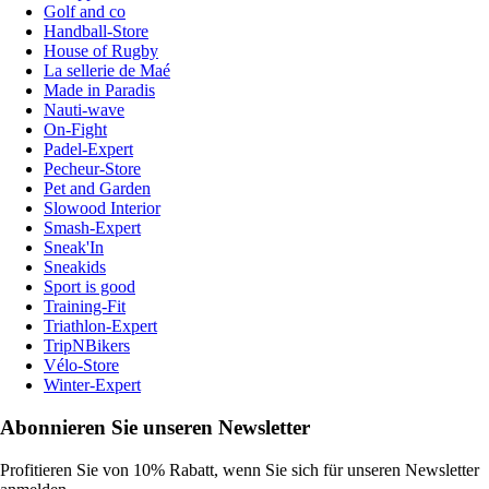
Golf and co
Handball-Store
House of Rugby
La sellerie de Maé
Made in Paradis
Nauti-wave
On-Fight
Padel-Expert
Pecheur-Store
Pet and Garden
Slowood Interior
Smash-Expert
Sneak'In
Sneakids
Sport is good
Training-Fit
Triathlon-Expert
TripNBikers
Vélo-Store
Winter-Expert
Abonnieren Sie unseren Newsletter
Profitieren Sie von 10% Rabatt, wenn Sie sich für unseren Newsletter