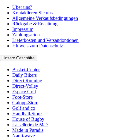
Über uns?
Kontaktieren Sie uns
Allgemeine Verkaufsbedingungen
Rückgabe & Erstattung
Impressum
Zahlungsarten
Lieferkosten und Versandoptionen
Hinweis zum Datenschutz
Unsere Geschäfte
Basket-Center
Daily Bikers
Direct Running
Direct-Volley
Espace Golf
Foot-Store
Galopp-Store
Golf and co
Handball-Store
House of Rugby
La sellerie de Maé
Made in Paradis
Nauti-wave