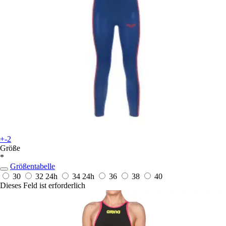
+-2
Größe
*
Größentabelle
30
32
24h
34
24h
36
38
40
Dieses Feld ist erforderlich