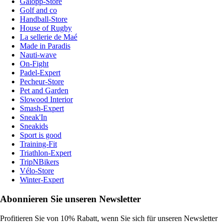
Galopp-Store
Golf and co
Handball-Store
House of Rugby
La sellerie de Maé
Made in Paradis
Nauti-wave
On-Fight
Padel-Expert
Pecheur-Store
Pet and Garden
Slowood Interior
Smash-Expert
Sneak'In
Sneakids
Sport is good
Training-Fit
Triathlon-Expert
TripNBikers
Vélo-Store
Winter-Expert
Abonnieren Sie unseren Newsletter
Profitieren Sie von 10% Rabatt, wenn Sie sich für unseren Newsletter