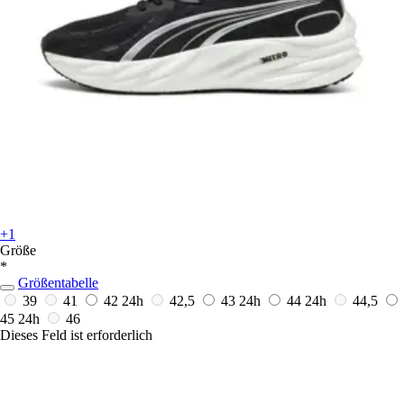
+1
Größe
*
Größentabelle
39
41
42
24h
42,5
43
24h
44
24h
44,5
45
24h
46
Dieses Feld ist erforderlich