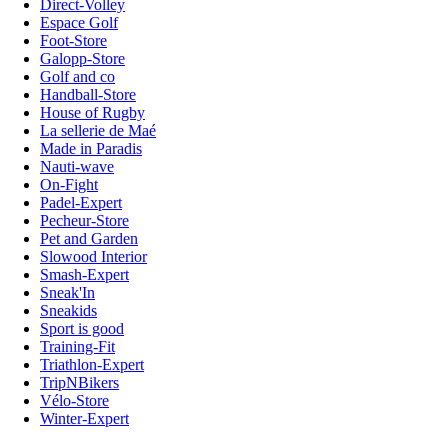
Direct-Volley
Espace Golf
Foot-Store
Galopp-Store
Golf and co
Handball-Store
House of Rugby
La sellerie de Maé
Made in Paradis
Nauti-wave
On-Fight
Padel-Expert
Pecheur-Store
Pet and Garden
Slowood Interior
Smash-Expert
Sneak'In
Sneakids
Sport is good
Training-Fit
Triathlon-Expert
TripNBikers
Vélo-Store
Winter-Expert