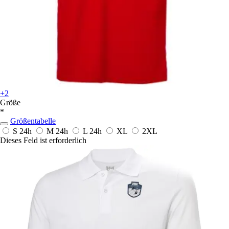
+2
Größe
*
Größentabelle
S
24h
M
24h
L
24h
XL
2XL
Dieses Feld ist erforderlich