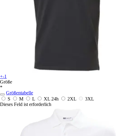
+-1
Größe
*
Größentabelle
S
M
L
XL
24h
2XL
3XL
Dieses Feld ist erforderlich