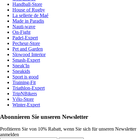
Handball-Store
House of Rugby
La sellerie de Maé
Made in Paradis
Nauti-wave
On-Fight
Padel-Expert
Pecheur-Store
Pet and Garden
Slowood Interior
Smash-Expert
Sneak'In
Sneakids
Sport is good
Training-Fit
Triathlon-Expert
TripNBikers
Vélo-Store
Winter-Expert
Abonnieren Sie unseren Newsletter
Profitieren Sie von 10% Rabatt, wenn Sie sich für unseren Newsletter
anmelden