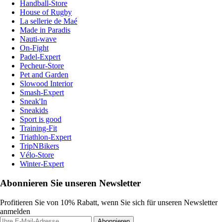
Handball-Store
House of Rugby
La sellerie de Maé
Made in Paradis
Nauti-wave
On-Fight
Padel-Expert
Pecheur-Store
Pet and Garden
Slowood Interior
Smash-Expert
Sneak'In
Sneakids
Sport is good
Training-Fit
Triathlon-Expert
TripNBikers
Vélo-Store
Winter-Expert
Abonnieren Sie unseren Newsletter
Profitieren Sie von 10% Rabatt, wenn Sie sich für unseren Newsletter
anmelden
Abonnieren