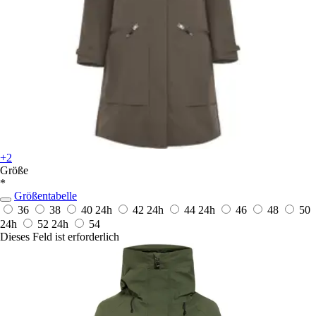
+2
Größe
*
Größentabelle
36
38
40
24h
42
24h
44
24h
46
48
50
24h
52
24h
54
Dieses Feld ist erforderlich