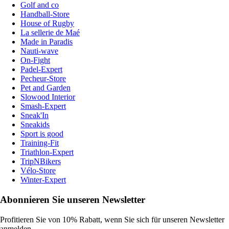
Golf and co
Handball-Store
House of Rugby
La sellerie de Maé
Made in Paradis
Nauti-wave
On-Fight
Padel-Expert
Pecheur-Store
Pet and Garden
Slowood Interior
Smash-Expert
Sneak'In
Sneakids
Sport is good
Training-Fit
Triathlon-Expert
TripNBikers
Vélo-Store
Winter-Expert
Abonnieren Sie unseren Newsletter
Profitieren Sie von 10% Rabatt, wenn Sie sich für unseren Newsletter
anmelden