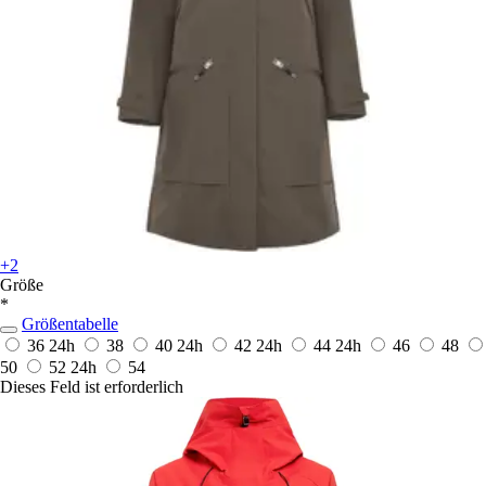
+2
Größe
*
Größentabelle
36
24h
38
40
24h
42
24h
44
24h
46
48
50
52
24h
54
Dieses Feld ist erforderlich