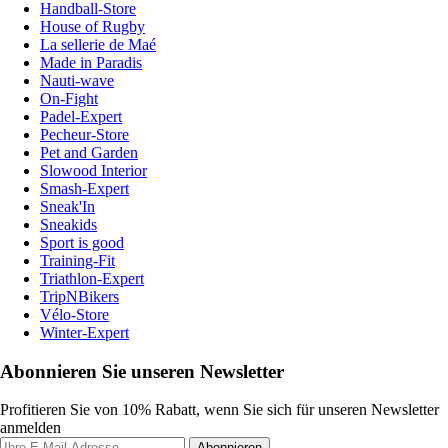
Handball-Store
House of Rugby
La sellerie de Maé
Made in Paradis
Nauti-wave
On-Fight
Padel-Expert
Pecheur-Store
Pet and Garden
Slowood Interior
Smash-Expert
Sneak'In
Sneakids
Sport is good
Training-Fit
Triathlon-Expert
TripNBikers
Vélo-Store
Winter-Expert
Abonnieren Sie unseren Newsletter
Profitieren Sie von 10% Rabatt, wenn Sie sich für unseren Newsletter
anmelden
Abonnieren