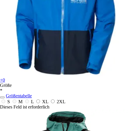
+0
Größe
*
Größentabelle
S
M
L
XL
2XL
Dieses Feld ist erforderlich