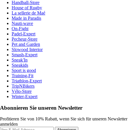
Handball-Store
House of Rugby
La sellerie de Maé
Made in Paradis
Nauti-wave
On-Fight
Padel-Expert
Pecheur-Store
Pet and Garden
Slowood Interior
Smash-Expert
Sneak'In
Sneakids
Sport is good
Training-Fit
Triathlon-Expert
TripNBikers
Vélo-Store
Winter-Expert
Abonnieren Sie unseren Newsletter
Profitieren Sie von 10% Rabatt, wenn Sie sich für unseren Newsletter
anmelden
Abonnieren