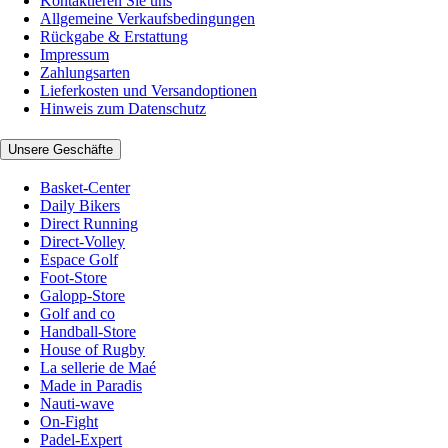
Kontaktieren Sie uns
Allgemeine Verkaufsbedingungen
Rückgabe & Erstattung
Impressum
Zahlungsarten
Lieferkosten und Versandoptionen
Hinweis zum Datenschutz
Unsere Geschäfte
Basket-Center
Daily Bikers
Direct Running
Direct-Volley
Espace Golf
Foot-Store
Galopp-Store
Golf and co
Handball-Store
House of Rugby
La sellerie de Maé
Made in Paradis
Nauti-wave
On-Fight
Padel-Expert