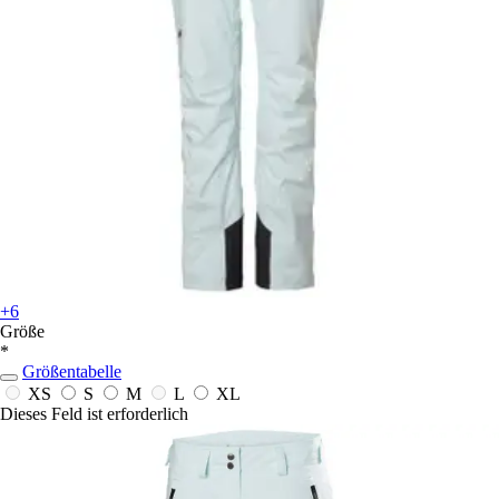
+6
Größe
*
Größentabelle
XS
S
M
L
XL
Dieses Feld ist erforderlich