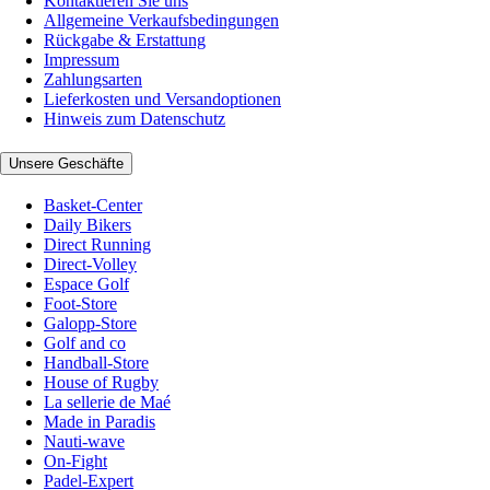
Kontaktieren Sie uns
Allgemeine Verkaufsbedingungen
Rückgabe & Erstattung
Impressum
Zahlungsarten
Lieferkosten und Versandoptionen
Hinweis zum Datenschutz
Unsere Geschäfte
Basket-Center
Daily Bikers
Direct Running
Direct-Volley
Espace Golf
Foot-Store
Galopp-Store
Golf and co
Handball-Store
House of Rugby
La sellerie de Maé
Made in Paradis
Nauti-wave
On-Fight
Padel-Expert