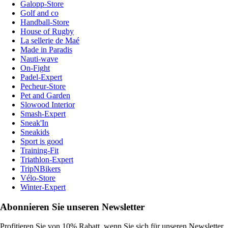
Galopp-Store
Golf and co
Handball-Store
House of Rugby
La sellerie de Maé
Made in Paradis
Nauti-wave
On-Fight
Padel-Expert
Pecheur-Store
Pet and Garden
Slowood Interior
Smash-Expert
Sneak'In
Sneakids
Sport is good
Training-Fit
Triathlon-Expert
TripNBikers
Vélo-Store
Winter-Expert
Abonnieren Sie unseren Newsletter
Profitieren Sie von 10% Rabatt, wenn Sie sich für unseren Newsletter