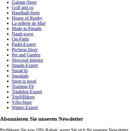
Galopp-Store
Golf and co
Handball-Store
House of Rugby
La sellerie de Maé
Made in Paradis
Nauti-wave
On-Fight
Padel-Expert
Pecheur-Store
Pet and Garden
Slowood Interior
Smash-Expert
Sneak'In
Sneakids
Sport is good
Training-Fit
Triathlon-Expert
TripNBikers
Vélo-Store
Winter-Expert
Abonnieren Sie unseren Newsletter
Profitieren Sie von 10% Rabatt, wenn Sie sich für unseren Newsletter