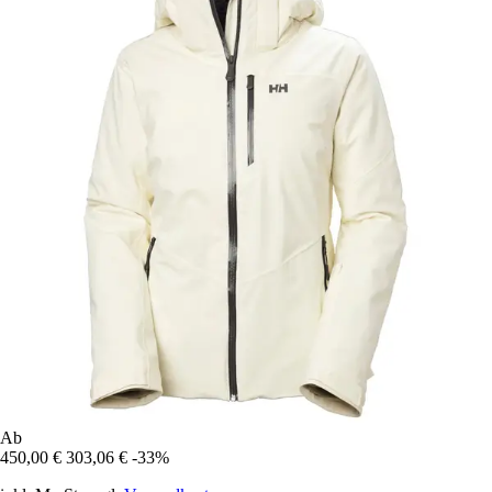
Ab
450,00 €
303,06 €
-33%