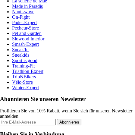
La sellerie de Maé
Made in Paradis
Nauti-wave
On-Fight
Padel-Expert
Pecheur-Store
Pet and Garden
Slowood Interior
Smash-Expert
Sneak'In
Sneakids
Sport is good
Training-Fit
Triathlon-Expert
TripNBikers
Vélo-Store
Winter-Expert
Abonnieren Sie unseren Newsletter
Profitieren Sie von 10% Rabatt, wenn Sie sich für unseren Newsletter
anmelden
Abonnieren
Bleiben Sie in Verbindung